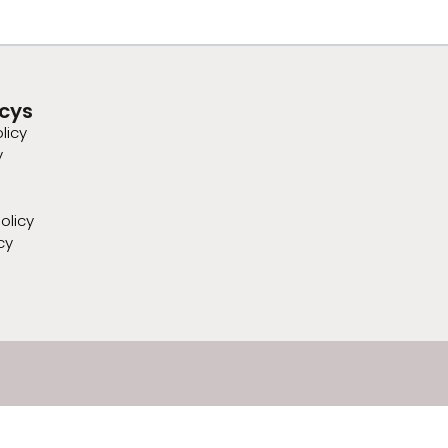
icys
licy
y
olicy
cy