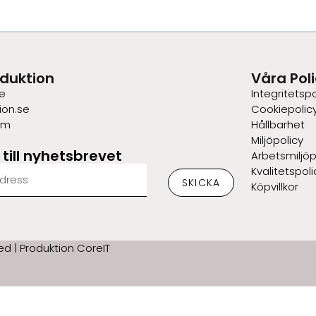
duktion
Våra Pol
e
Integritetspo
ion.se
Cookiepolic
om
Hållbarhet
Miljöpolicy
till nyhetsbrevet
Arbetsmiljöp
Kvalitetspoli
SKICKA
Köpvillkor
ed | Produktion CoreIT