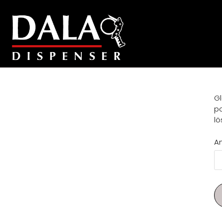
Gl
po
lö
A