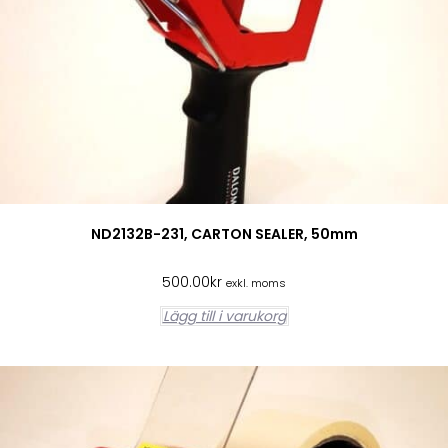
ND2132B-231, CARTON SEALER, 50mm
500.00
kr
exkl. moms
Lägg till i varukorg