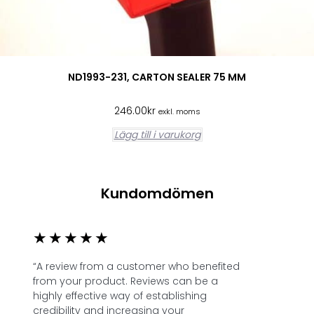
ND1993-231, CARTON SEALER 75 MM
246.00
kr
exkl. moms
Lägg till i varukorg
Kundomdömen
★
★
★
★
★
“A review from a customer who benefited
from your product. Reviews can be a
highly effective way of establishing
credibility and increasing your