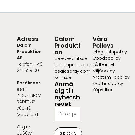
Adress
Dalom
Våra
Produkti
Policys
Dalom
on
Produktion
Integritetspolicy
AB
Cookiepolicy
peeweeclub.se
Telefon: +46
Hållbarhet
dalomproduktion.se
241 528 00
Miljöpolicy
bsafespray.com
Arbetsmiljöpolicy
scim.se
Besöksadr
Anmäl
Kvalitetspolicy
ess:
dig till
Köpvillkor
INDUSTRIOM
nyhetsb
RÅDET 32
revet
785 42
Mockfjärd
Org.nr:
556677-
SKICKA