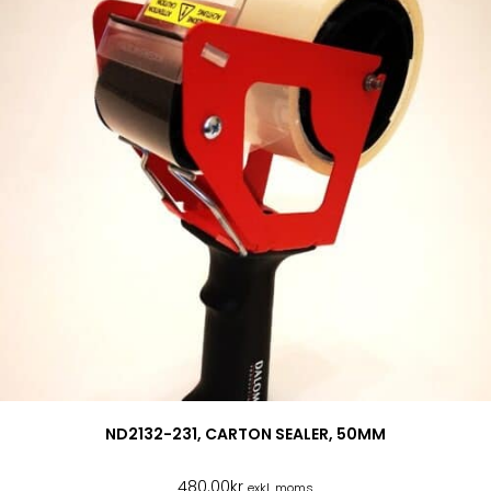
ND2132-231, CARTON SEALER, 50MM
480.00
kr
exkl. moms